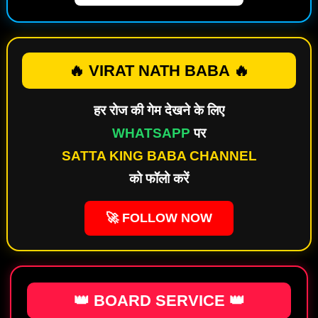
🔥 VIRAT NATH BABA 🔥
हर रोज की गेम देखने के लिए
WHATSAPP
पर
SATTA KING BABA CHANNEL
को फॉलो करें
🚀 FOLLOW NOW
👑 BOARD SERVICE 👑