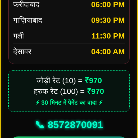
फरीदाबाद
06:00 PM
गाज़ियाबाद
09:30 PM
गली
11:30 PM
देसावर
04:00 AM
जोड़ी रेट (10) =
₹970
हरुफ रेट (100) =
₹970
⚡ 30 मिनट में पेमेंट का वादा ⚡
📞 8572870091